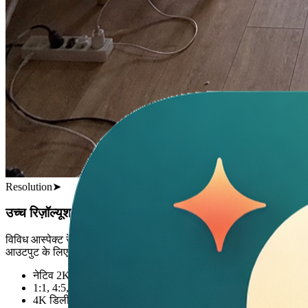
Resolution
➤
उच्च रिज़ॉल्यूशन व लचीले आस्पेक्ट रेशियो
विविध आस्पेक्ट रेशियो और शानदार 2K व 4K रिज़ॉल्यूशन—प्रो-ग्रेड
आउटपुट के लिए तैयार।
नेटिव 2K फ्रेम, तेज किनारे और स्मूद ग्रेडिएंट
1:1, 4:5, 16:9, 21:9 और वर्टिकल स्टोरीज़ के लिए अनुकूल लेआउट
4K डिलीवेरेबल तक साफ़ अपस्केल—अतिरिक्त नॉइज़ के बिना