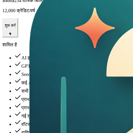
$468
$234 वार्षिक बिलिंग
12,000 क्रेडिट/वर्ष
शुरू करें
शामिल है
AI इमेज जनरेशन और एडिटिंग
GPT Image 2 और Nano Banana 2
Seedance 2 AI वीडियो
कई AI वीडियो मॉडल
सभी स्टाइल टेम्प्लेट शामिल
प्राथमिकता जनरेशन कतार
प्राथमिकता ग्राहक सहायता
नई सुविधाओं तक शुरुआती पहुंच
वॉटरमार्क-मुक्त डाउनलोड
वाणिज्यिक उपयोग लाइसेंस