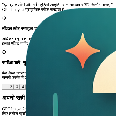
"इसे ब्रांड लोगो और गर्म स्टूडियो लाइटिंग वाला चमकदार 3D खिलौना बनाएं."
GPT Image 2 प्राकृतिक ब्रीफ़ समझता है।
मॉडल और स्टाइल चुनें
अधिकतम गुणवत्ता के लिए GPT Image 2 चुनें, एक प्रीसेट लगाएँ, और तय करें
हल्का एडिट चाहिए या पूरा पुनर्निर्माण।
समीक्षा करें, सुधारें, सहेजें
वैकल्पिक संस्करण जनरेट करें, बेहतरीन GPT Image 2 वेरिएंट रखें, और
ज़रूरी फ़ॉर्मेट में एक्सपोर्ट करें।
1
2
3
4
अपनी सही योजना चुनें
GPT Image 2 छवि निर्माण, संपादन और व्यावसायिक रचनात्मक वर्कफ़्लो के
लिए लचीले क्रेडिट पैक या सदस्यता चुनें।