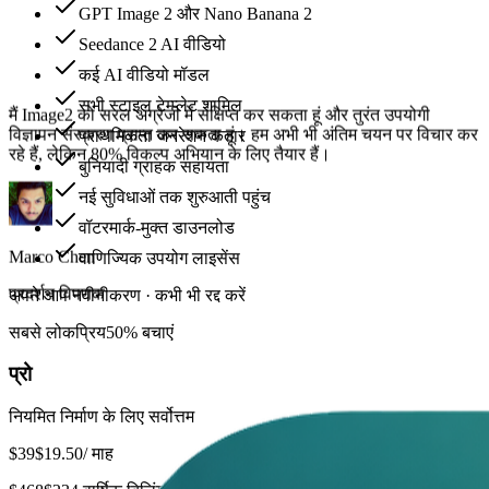
GPT Image 2 और Nano Banana 2
पढ़ने योग्य है, इसलिए हम डिज़ाइन टूल में बैनर के पुनर्निर्माण में कम समय खर्च
करते हैं।
Seedance 2 AI वीडियो
कई AI वीडियो मॉडल
सभी स्टाइल टेम्प्लेट शामिल
प्राथमिकता जनरेशन कतार
Aya Nakamura
बुनियादी ग्राहक सहायता
कला निर्देशक
नई सुविधाओं तक शुरुआती पहुंच
वॉटरमार्क-मुक्त डाउनलोड
वाणिज्यिक उपयोग लाइसेंस
अपने आप नवीनीकरण · कभी भी रद्द करें
सबसे लोकप्रिय
50% बचाएं
प्रो
नियमित निर्माण के लिए सर्वोत्तम
$39
$19.50
/ माह