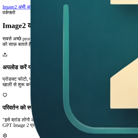
Image2 अभी आज़माएं
वर्कफ़्लो
Image2 का उपयोग कैसे करें
सबसे अच्छे prompts subject, style, composition, text और intended use
को साफ़ बताते हैं।
अपलोड करें या टेक्स्ट से शुरू करें
प्रोडक्ट फोटो, पोर्ट्रेट, स्केच अपलोड करें—या टेक्स्ट-टू-इमेज रन के लिए
खाली से शुरू करें।
परिवर्तन को स्पष्ट बताएं
"इसे ब्रांड लोगो और गर्म स्टूडियो लाइटिंग वाला चमकदार 3D खिलौना बनाएं."
GPT Image 2 प्राकृतिक ब्रीफ़ समझता है।