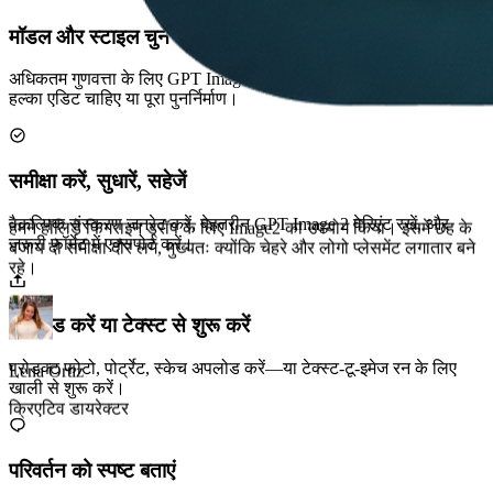
मॉडल और स्टाइल चुनें
अधिकतम गुणवत्ता के लिए GPT Image 2 चुनें, एक प्रीसेट लगाएँ, और तय करें
हल्का एडिट चाहिए या पूरा पुनर्निर्माण।
मैं Image2 को सरल अंग्रेजी में संक्षिप्त कर सकता हूं और तुरंत उपयोगी
विज्ञापन संस्करण प्राप्त कर सकता हूं। हम अभी भी अंतिम चयन पर विचार कर
रहे हैं, लेकिन 80% विकल्प अभियान के लिए तैयार हैं।
समीक्षा करें, सुधारें, सहेजें
वैकल्पिक संस्करण जनरेट करें, बेहतरीन GPT Image 2 वेरिएंट रखें, और
ज़रूरी फ़ॉर्मेट में एक्सपोर्ट करें।
Marco Chen
प्रदर्शन विपणक
अपलोड करें या टेक्स्ट से शुरू करें
प्रोडक्ट फोटो, पोर्ट्रेट, स्केच अपलोड करें—या टेक्स्ट-टू-इमेज रन के लिए
खाली से शुरू करें।
परिवर्तन को स्पष्ट बताएं