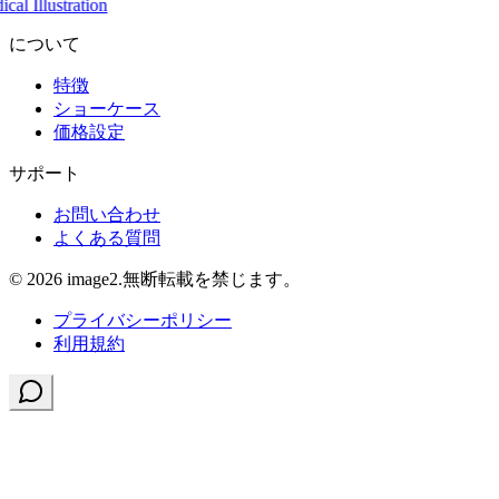
cal Illustration
について
特徴
ショーケース
価格設定
サポート
お問い合わせ
よくある質問
© 2026 image2.無断転載を禁じます。
プライバシーポリシー
利用規約