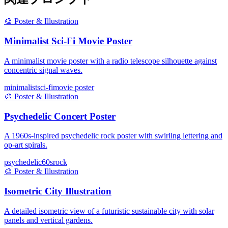
🎨
Poster & Illustration
Minimalist Sci-Fi Movie Poster
A minimalist movie poster with a radio telescope silhouette against
concentric signal waves.
minimalist
sci-fi
movie poster
🎨
Poster & Illustration
Psychedelic Concert Poster
A 1960s-inspired psychedelic rock poster with swirling lettering and
op-art spirals.
psychedelic
60s
rock
🎨
Poster & Illustration
Isometric City Illustration
A detailed isometric view of a futuristic sustainable city with solar
panels and vertical gardens.