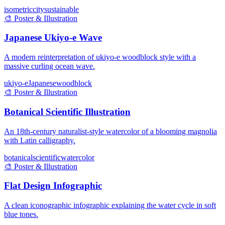
isometric
city
sustainable
🎨
Poster & Illustration
Japanese Ukiyo-e Wave
A modern reinterpretation of ukiyo-e woodblock style with a
massive curling ocean wave.
ukiyo-e
Japanese
woodblock
🎨
Poster & Illustration
Botanical Scientific Illustration
An 18th-century naturalist-style watercolor of a blooming magnolia
with Latin calligraphy.
botanical
scientific
watercolor
🎨
Poster & Illustration
Flat Design Infographic
A clean iconographic infographic explaining the water cycle in soft
blue tones.