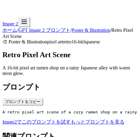
Image 2
ホーム
/
GPT Image 2 プロンプト
/
Poster & Illustration
/
Retro Pixel
Art Scene
🎨
Poster & Illustration
pixel art
retro
16-bit
Japanese
Retro Pixel Art Scene
A 16-bit pixel art ramen shop on a rainy Japanese alley with warm
neon glow.
プロンプト
プロンプトをコピー
A retro pixel art scene of a cozy ramen shop on a rain
Image2でこのプロンプトを試す
もっとプロンプトを見る
関連プロンプト