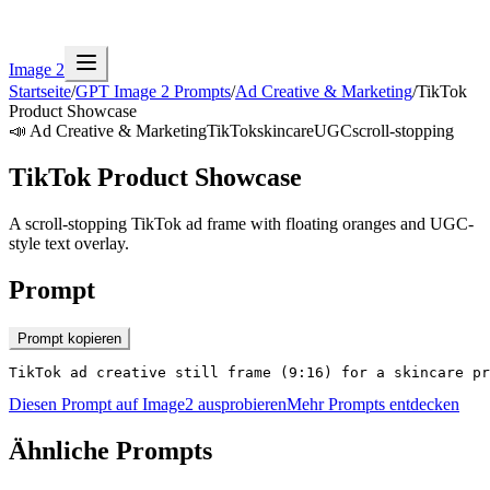
Image 2
Startseite
/
GPT Image 2 Prompts
/
Ad Creative & Marketing
/
TikTok
Product Showcase
📣
Ad Creative & Marketing
TikTok
skincare
UGC
scroll-stopping
TikTok Product Showcase
A scroll-stopping TikTok ad frame with floating oranges and UGC-
style text overlay.
Prompt
Prompt kopieren
TikTok ad creative still frame (9:16) for a skincare pr
Diesen Prompt auf Image2 ausprobieren
Mehr Prompts entdecken
Ähnliche Prompts