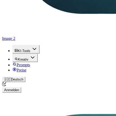
Image 2
KI-Tools
Kreativ
Prompts
Preise
🇩🇪
Deutsch
Anmelden