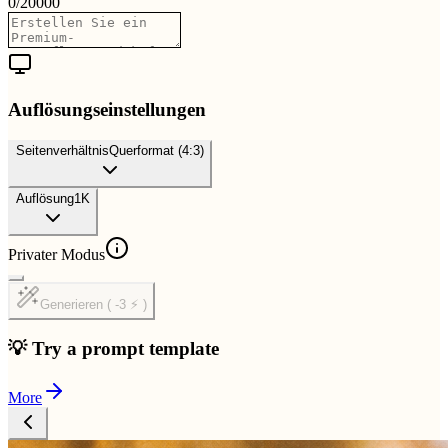
0
/
20000
Auflösungseinstellungen
Seitenverhältnis
Querformat (4:3)
Auflösung
1K
Privater Modus
Generieren ( -3 ⚡ )
💡 Try a prompt template
More