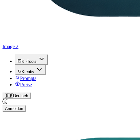
Image 2
KI-Tools
Kreativ
Prompts
Preise
🇩🇪
Deutsch
Anmelden