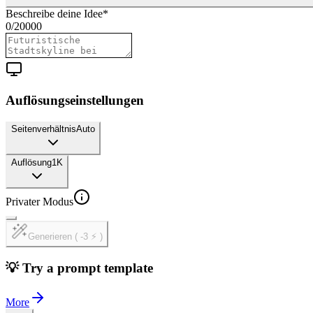
Beschreibe deine Idee
*
0
/
20000
Auflösungseinstellungen
Seitenverhältnis
Auto
Auflösung
1K
Privater Modus
Generieren ( -3 ⚡ )
💡 Try a prompt template
More