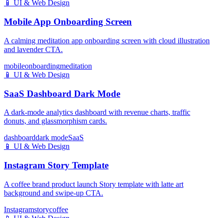
📱
UI & Web Design
Mobile App Onboarding Screen
A calming meditation app onboarding screen with cloud illustration
and lavender CTA.
mobile
onboarding
meditation
📱
UI & Web Design
SaaS Dashboard Dark Mode
A dark-mode analytics dashboard with revenue charts, traffic
donuts, and glassmorphism cards.
dashboard
dark mode
SaaS
📱
UI & Web Design
Instagram Story Template
A coffee brand product launch Story template with latte art
background and swipe-up CTA.
Instagram
story
coffee