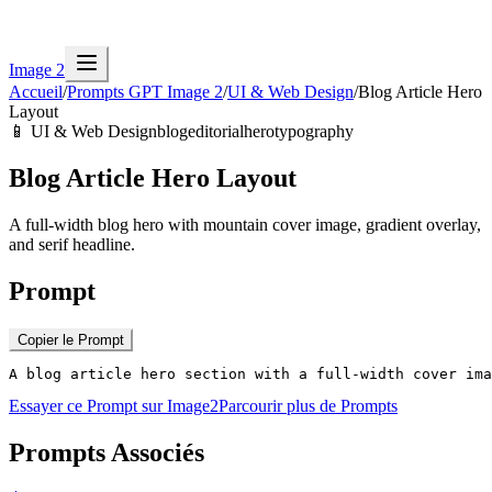
Image 2
Accueil
/
Prompts GPT Image 2
/
UI & Web Design
/
Blog Article Hero
Layout
📱
UI & Web Design
blog
editorial
hero
typography
Blog Article Hero Layout
A full-width blog hero with mountain cover image, gradient overlay,
and serif headline.
Prompt
Copier le Prompt
A blog article hero section with a full-width cover ima
Essayer ce Prompt sur Image2
Parcourir plus de Prompts
Prompts Associés