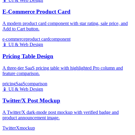
📱
UI & Web Design
E-Commerce Product Card
A modern product card component with star rating, sale price, and
Add to Cart button.
e-commerce
product card
component
📱
UI & Web Design
Pricing Table Design
A three-tier SaaS pricing table with highlighted Pro column and
feature comparison.
pricing
SaaS
comparison
📱
UI & Web Design
Twitter/X Post Mockup
A Twitter/X dark-mode post mockup with verified badge and
product announcement image.
Twitter
X
mockup