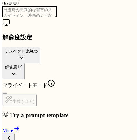
0
/
20000
解像度設定
アスペクト比
Auto
解像度
1K
プライベートモード
生成 ( -3 ⚡ )
💡 Try a prompt template
More