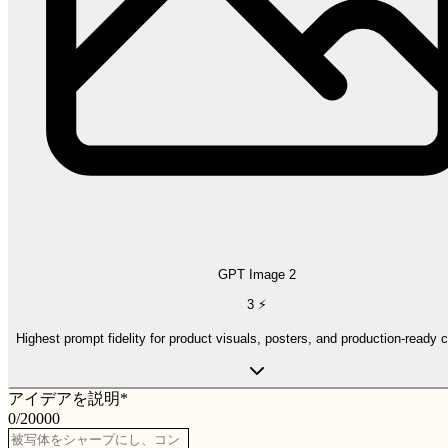
GPT Image 2
3
⚡
Highest prompt fidelity for product visuals, posters, and production-ready 
アイデアを説明
*
0
/
20000