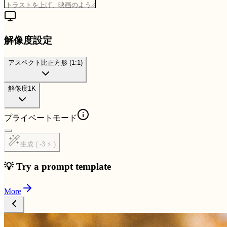
解像度設定
アスペクト比
正方形 (1:1)
解像度
1K
プライベートモード
生成 ( -3 ⚡ )
💡 Try a prompt template
More