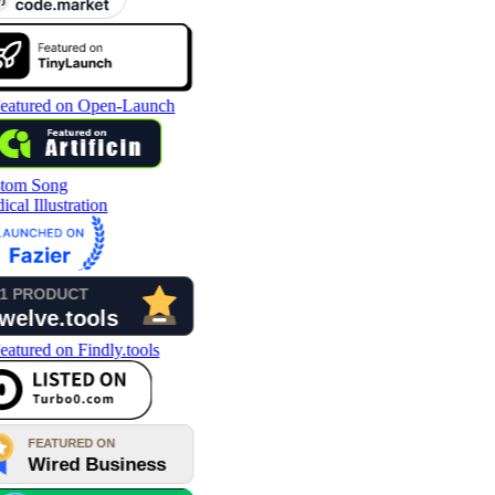
tom Song
cal Illustration