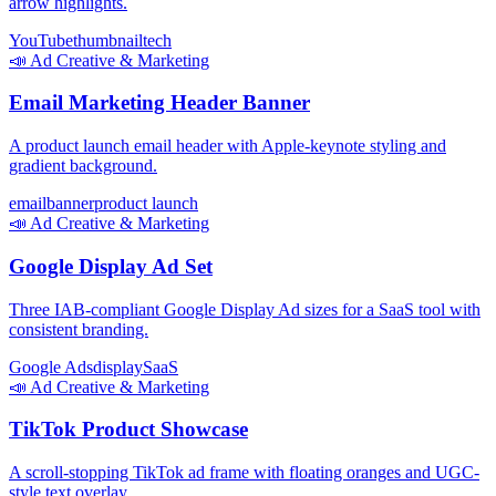
arrow highlights.
YouTube
thumbnail
tech
📣
Ad Creative & Marketing
Email Marketing Header Banner
A product launch email header with Apple-keynote styling and
gradient background.
email
banner
product launch
📣
Ad Creative & Marketing
Google Display Ad Set
Three IAB-compliant Google Display Ad sizes for a SaaS tool with
consistent branding.
Google Ads
display
SaaS
📣
Ad Creative & Marketing
TikTok Product Showcase
A scroll-stopping TikTok ad frame with floating oranges and UGC-
style text overlay.