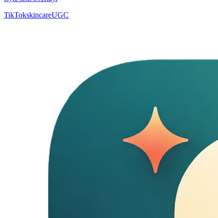
TikTok
skincare
UGC