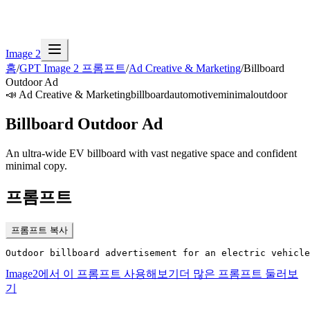
Image 2
홈
/
GPT Image 2 프롬프트
/
Ad Creative & Marketing
/
Billboard
Outdoor Ad
📣
Ad Creative & Marketing
billboard
automotive
minimal
outdoor
Billboard Outdoor Ad
An ultra-wide EV billboard with vast negative space and confident
minimal copy.
프롬프트
프롬프트 복사
Outdoor billboard advertisement for an electric vehicle
Image2에서 이 프롬프트 사용해보기
더 많은 프롬프트 둘러보
기