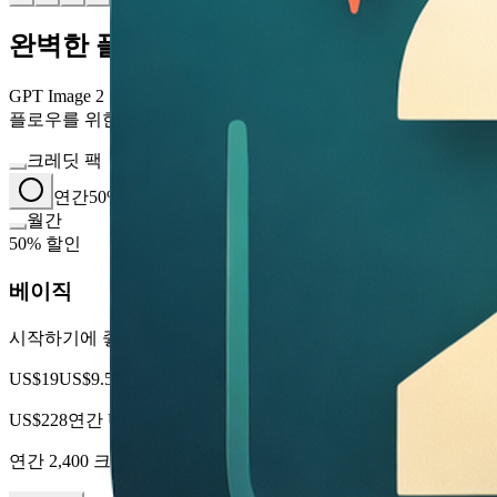
완벽한 플랜을 선택하세요
GPT Image 2 이미지 생성, 편집 및 상업용 크리에이티브 워크
플로우를 위한 유연한 크레딧 팩 또는 구독을 선택하세요.
크레딧 팩
연간
50% 할인
월간
50% 할인
베이직
시작하기에 좋은 플랜
US$19
US$9.50
/ 월
US$228
연간 US$114 결제
연간 2,400 크레딧