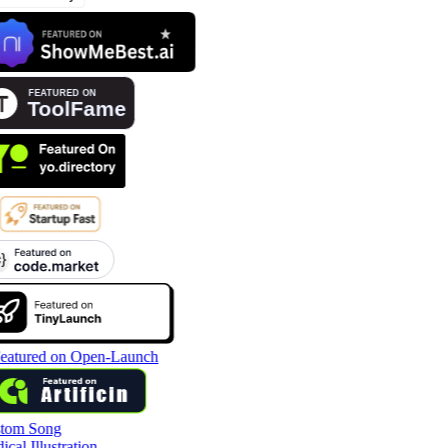
tom Song
cal Illustration