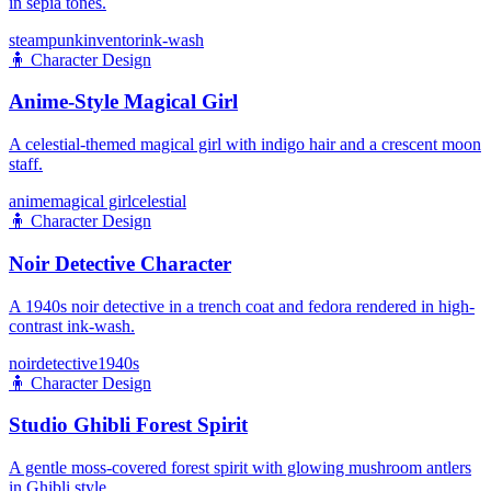
in sepia tones.
steampunk
inventor
ink-wash
🧍
Character Design
Anime-Style Magical Girl
A celestial-themed magical girl with indigo hair and a crescent moon
staff.
anime
magical girl
celestial
🧍
Character Design
Noir Detective Character
A 1940s noir detective in a trench coat and fedora rendered in high-
contrast ink-wash.
noir
detective
1940s
🧍
Character Design
Studio Ghibli Forest Spirit
A gentle moss-covered forest spirit with glowing mushroom antlers
in Ghibli style.