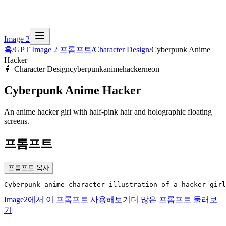
Image 2
홈
/
GPT Image 2 프롬프트
/
Character Design
/
Cyberpunk Anime
Hacker
🧍
Character Design
cyberpunk
anime
hacker
neon
Cyberpunk Anime Hacker
An anime hacker girl with half-pink hair and holographic floating
screens.
프롬프트
프롬프트 복사
Cyberpunk anime character illustration of a hacker girl
Image2에서 이 프롬프트 사용해보기
더 많은 프롬프트 둘러보
기