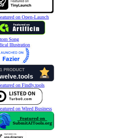
tom Song
cal Illustration