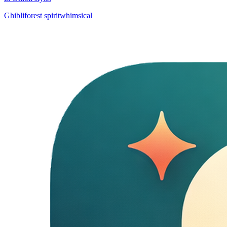
Ghibli
forest spirit
whimsical