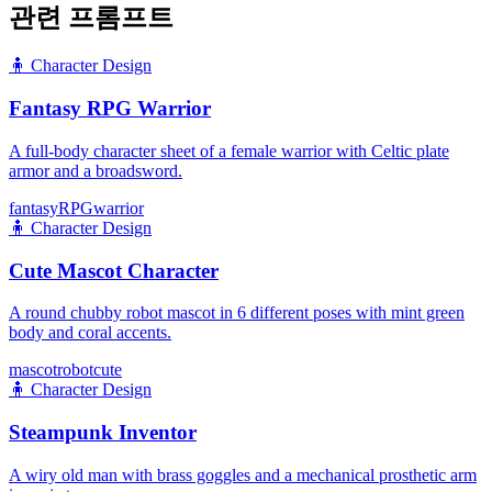
관련 프롬프트
🧍
Character Design
Fantasy RPG Warrior
A full-body character sheet of a female warrior with Celtic plate
armor and a broadsword.
fantasy
RPG
warrior
🧍
Character Design
Cute Mascot Character
A round chubby robot mascot in 6 different poses with mint green
body and coral accents.
mascot
robot
cute
🧍
Character Design
Steampunk Inventor
A wiry old man with brass goggles and a mechanical prosthetic arm