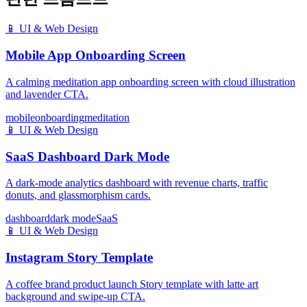
📱
UI & Web Design
Mobile App Onboarding Screen
A calming meditation app onboarding screen with cloud illustration
and lavender CTA.
mobile
onboarding
meditation
📱
UI & Web Design
SaaS Dashboard Dark Mode
A dark-mode analytics dashboard with revenue charts, traffic
donuts, and glassmorphism cards.
dashboard
dark mode
SaaS
📱
UI & Web Design
Instagram Story Template
A coffee brand product launch Story template with latte art
background and swipe-up CTA.