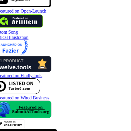
tom Song
cal Illustration