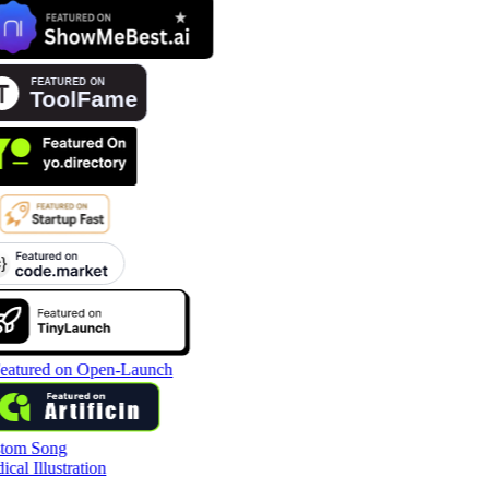
tom Song
cal Illustration