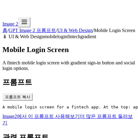
Image 2
홈
/
GPT Image 2 프롬프트
/
UI & Web Design
/
Mobile Login Screen
📱
UI & Web Design
mobile
login
fintech
gradient
Mobile Login Screen
A fintech mobile login screen with gradient sign-in button and social
login options.
프롬프트
프롬프트 복사
A mobile login screen for a fintech app. At the top: a
Image2에서 이 프롬프트 사용해보기
더 많은 프롬프트 둘러보
기
관련 프롬프트