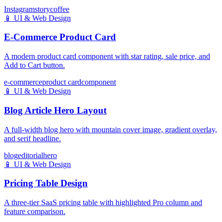
Instagram
story
coffee
📱
UI & Web Design
E-Commerce Product Card
A modern product card component with star rating, sale price, and
Add to Cart button.
e-commerce
product card
component
📱
UI & Web Design
Blog Article Hero Layout
A full-width blog hero with mountain cover image, gradient overlay,
and serif headline.
blog
editorial
hero
📱
UI & Web Design
Pricing Table Design
A three-tier SaaS pricing table with highlighted Pro column and
feature comparison.