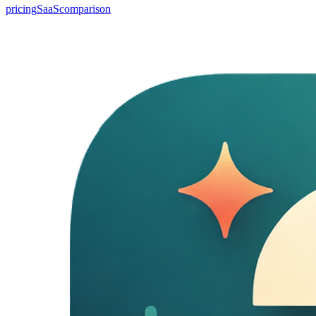
pricing
SaaS
comparison