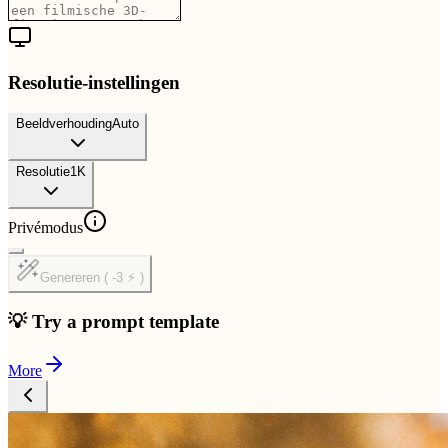
Resolutie-instellingen
Beeldverhouding
Auto
Resolutie
1K
Privémodus
Genereren ( -3 ⚡ )
💡 Try a prompt template
More