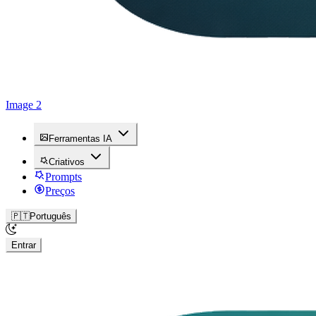
Image 2
Ferramentas IA
Criativos
Prompts
Preços
🇵🇹
Português
Entrar