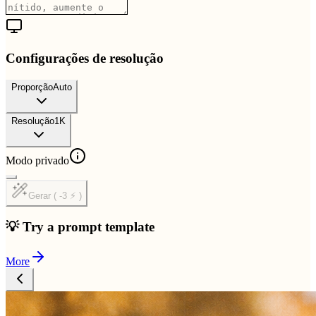
Configurações de resolução
Proporção
Auto
Resolução
1K
Modo privado
Gerar ( -3 ⚡ )
💡 Try a prompt template
More