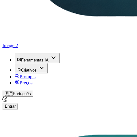
Image 2
Ferramentas IA
Criativos
Prompts
Preços
🇵🇹
Português
Entrar