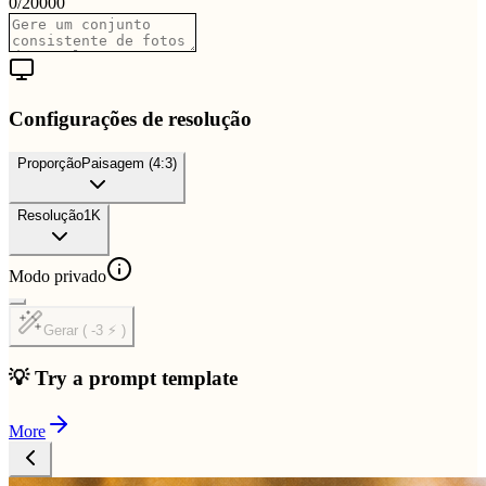
0
/
20000
Configurações de resolução
Proporção
Paisagem (4:3)
Resolução
1K
Modo privado
Gerar ( -3 ⚡ )
💡 Try a prompt template
More