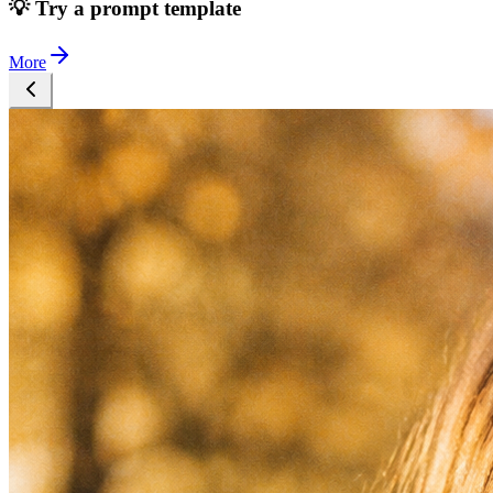
💡 Try a prompt template
More