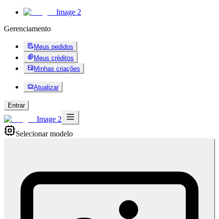
Image 2
Gerenciamento
Meus pedidos
Meus créditos
Minhas criações
Atualizar
Entrar
Image 2
Selecionar modelo