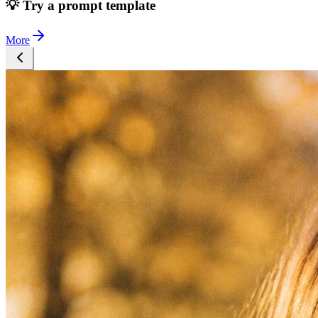
💡 Try a prompt template
More