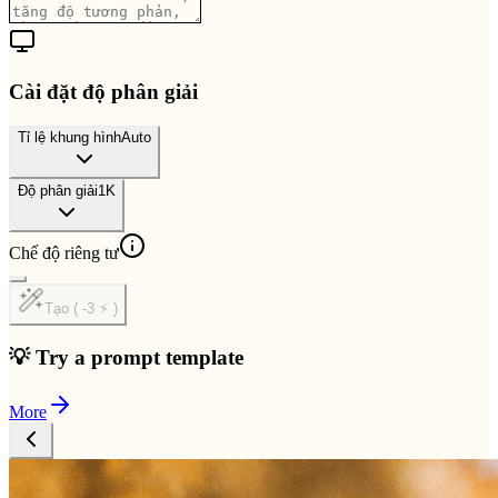
Cài đặt độ phân giải
Tỉ lệ khung hình
Auto
Độ phân giải
1K
Chế độ riêng tư
Tạo ( -3 ⚡ )
💡 Try a prompt template
More