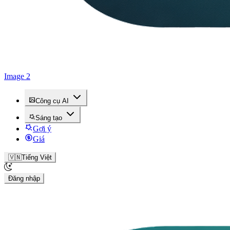
Image 2
Công cụ AI
Sáng tạo
Gợi ý
Giá
🇻🇳
Tiếng Việt
Đăng nhập