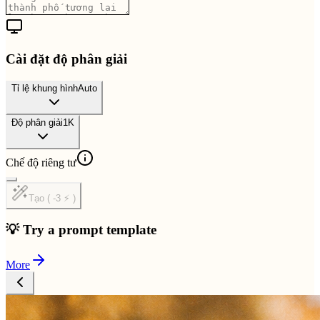
Cài đặt độ phân giải
Tỉ lệ khung hình
Auto
Độ phân giải
1K
Chế độ riêng tư
Tạo ( -3 ⚡ )
💡 Try a prompt template
More