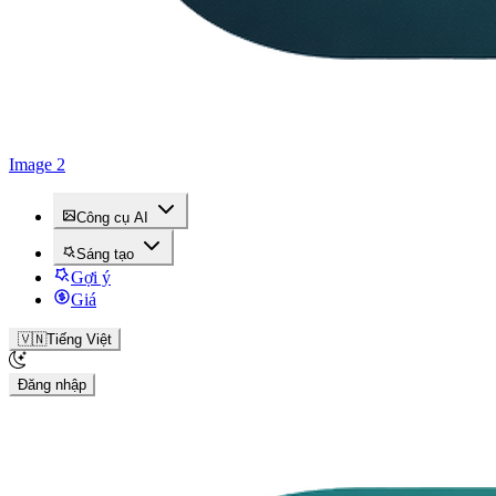
Image 2
Công cụ AI
Sáng tạo
Gợi ý
Giá
🇻🇳
Tiếng Việt
Đăng nhập