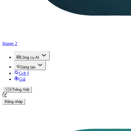
Image 2
Công cụ AI
Sáng tạo
Gợi ý
Giá
🇻🇳
Tiếng Việt
Đăng nhập