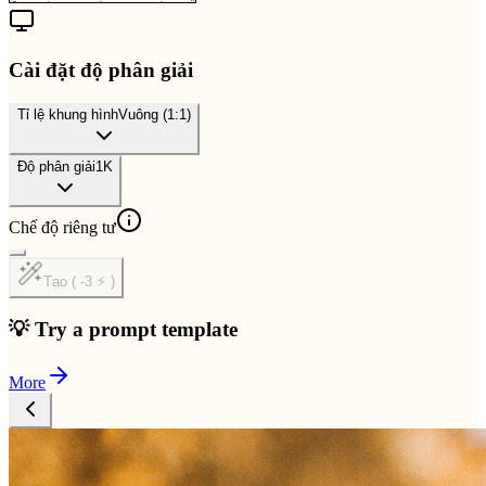
Cài đặt độ phân giải
Tỉ lệ khung hình
Vuông (1:1)
Độ phân giải
1K
Chế độ riêng tư
Tạo ( -3 ⚡ )
💡 Try a prompt template
More