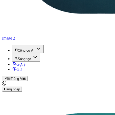
Image 2
Công cụ AI
Sáng tạo
Gợi ý
Giá
🇻🇳
Tiếng Việt
Đăng nhập