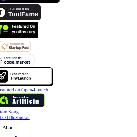
tom Song
cal Illustration
About