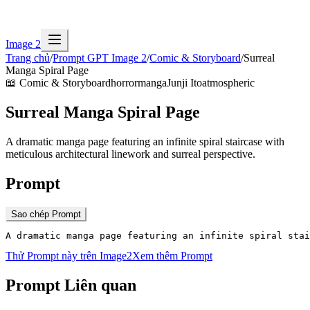
Image 2
Trang chủ
/
Prompt GPT Image 2
/
Comic & Storyboard
/
Surreal
Manga Spiral Page
📖
Comic & Storyboard
horror
manga
Junji Ito
atmospheric
Surreal Manga Spiral Page
A dramatic manga page featuring an infinite spiral staircase with
meticulous architectural linework and surreal perspective.
Prompt
Sao chép Prompt
A dramatic manga page featuring an infinite spiral stai
Thử Prompt này trên Image2
Xem thêm Prompt
Prompt Liên quan