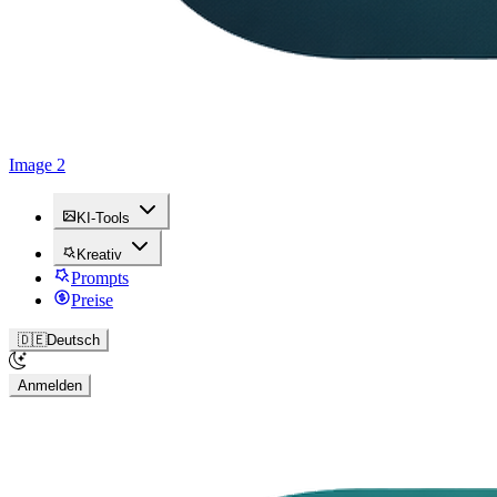
Image 2
KI-Tools
Kreativ
Prompts
Preise
🇩🇪
Deutsch
Anmelden