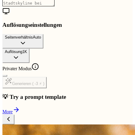
Auflösungseinstellungen
Seitenverhältnis
Auto
Auflösung
1K
Privater Modus
Generieren ( -3 ⚡ )
💡 Try a prompt template
More