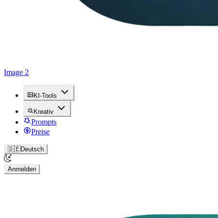
Image 2
KI-Tools
Kreativ
Prompts
Preise
🇩🇪
Deutsch
Anmelden