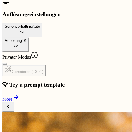
Auflösungseinstellungen
Seitenverhältnis
Auto
Auflösung
1K
Privater Modus
Generieren ( -3 ⚡ )
💡 Try a prompt template
More