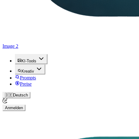
Image 2
KI-Tools
Kreativ
Prompts
Preise
🇩🇪
Deutsch
Anmelden