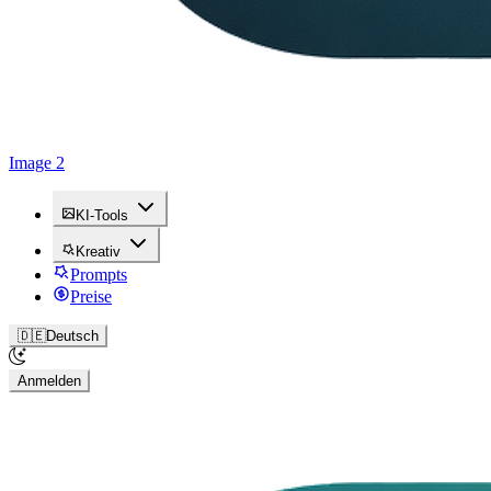
Image 2
KI-Tools
Kreativ
Prompts
Preise
🇩🇪
Deutsch
Anmelden