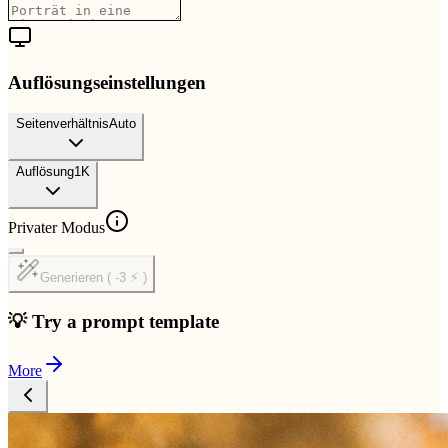
Auflösungseinstellungen
Seitenverhältnis
Auto
Auflösung
1K
Privater Modus
Generieren ( -3 ⚡ )
💡 Try a prompt template
More