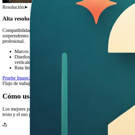
Resolución
➤
Alta resolución y relaciones de aspecto flexibles
Compatibilidad con una amplia gama de relaciones de aspecto y
sorprendentes resoluciones de 2K y 4K para resultados de nivel
profesional.
Marcos nativos 2K con bordes nítidos y degradados suaves
Diseños adaptables para 1:1, 4:5, 16:9, 21:9 e historias
verticales
Ruta limpia y exclusiva hacia entregas 4K sin ruido adicional
Pruebe Image2 ahora
Flujo de trabajo
Cómo usar Image2
Los mejores prompts explican el sujeto, el estilo, la composición, el
texto y el uso previsto.