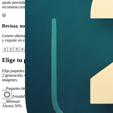
ajuste preestablecido y decida si desea ediciones sutiles o
reconstrucciones completas.
Revisar, modificar, guardar
Genere alternativas, conserve las mejores variantes de GPT Image 2
y exporte en el formato que necesite.
1
2
3
4
Elige tu plan perfecto
Elija paquetes de créditos flexibles o suscripciones para GPT Image
2 generación, edición y flujos de trabajo creativos comerciales de
imágenes.
Paquetes de Créditos
Anual
ahorra un 50%
Mensual
Ahorra 50%