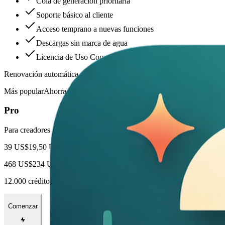
Cola de generación prioritaria
Soporte básico al cliente
Acceso temprano a nuevas funciones
Descargas sin marca de agua
Licencia de Uso Comercial
Renovación automática · Cancela cuando quieras
Más popular
Ahorra 50%
Pro
Para creadores profesionales y equipos
39 US$
19,50 US$
/ mes
468 US$
234 US$ facturados al año
12.000 créditos/año
Comenzar