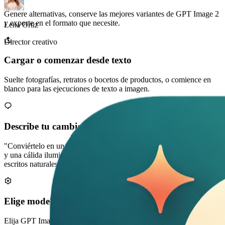
Marco Chen
Genere alternativas, conserve las mejores variantes de GPT Image 2
y exporte en el formato que necesite.
Comercializador de rendimiento
Cargar o comenzar desde texto
Suelte fotografías, retratos o bocetos de productos, o comience en
blanco para las ejecuciones de texto a imagen.
Describe tu cambio claramente
"Conviértelo en un brillante juguete 3D con el logotipo de la marca
y una cálida iluminación de estudio". GPT Image 2 entiende los
escritos naturales.
Elige modelo y estilo
Elija GPT Image 2 para obtener la máxima calidad, aplique un