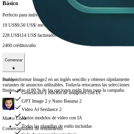
Básico
Perfecto para individuos y usuarios ligeros
19 US$
9,50 US$
/ mes
228 US$
114 US$ facturados al año
2400 créditos/año
Comenzar
La representación de texto es la mayor ventaja para nosotros. El
texto de la CTA se puede leer en tamaños móviles, por lo que
Incluye
dedicamos menos tiempo a reconstruir banners en herramientas de
diseño.
Generación y edición de imágenes con IA
GPT Image 2 y Nano Banana 2
Video AI Seedance 2
Aya Nakamura
Varios modelos de vídeo con IA
Todas las plantillas de estilo incluidas
Director de arte