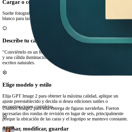
Cargar o comenzar desde texto
Suelte fotografías, retratos o bocetos de productos, o comience en
blanco para las ejecuciones de texto a imagen.
Describe tu cambio claramente
"Conviértelo en un brillante juguete 3D con el logotipo de la marca
y una cálida iluminación de estudio". GPT Image 2 entiende los
escritos naturales.
Elige modelo y estilo
Elija GPT Image 2 para obtener la máxima calidad, aplique un
Puedo informar Image2 en un inglés sencillo y obtener rápidamente
ajuste preestablecido y decida si desea ediciones sutiles o
variantes de anuncios utilizables. Todavía retocamos las selecciones
reconstrucciones completas.
finales, pero el 80 % de las opciones están listas para la campaña.
Revisar, modificar, guardar