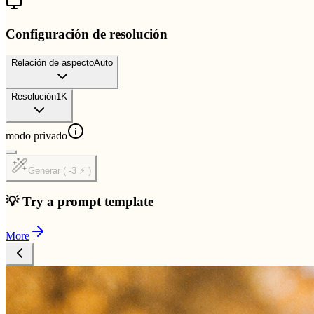
Configuración de resolución
Relación de aspecto
Auto
Resolución
1K
modo privado
Generar ( -3 ⚡ )
💡 Try a prompt template
More