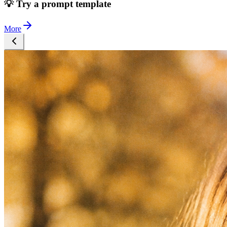
💡 Try a prompt template
More