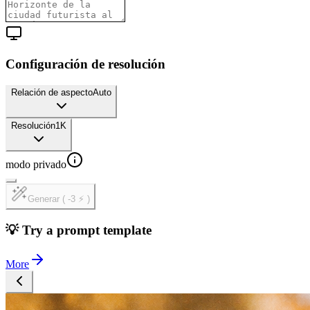
Configuración de resolución
Relación de aspecto
Auto
Resolución
1K
modo privado
Generar ( -3 ⚡ )
💡 Try a prompt template
More