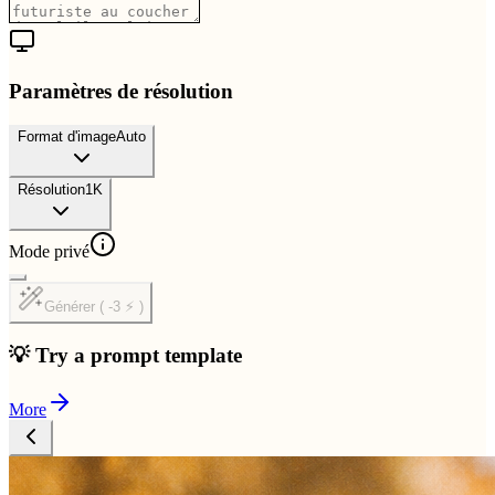
Paramètres de résolution
Format d'image
Auto
Résolution
1K
Mode privé
Générer ( -3 ⚡ )
💡 Try a prompt template
More