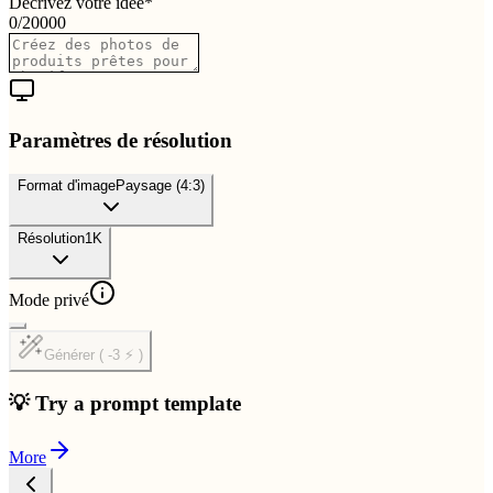
Décrivez votre idée
*
0
/
20000
Paramètres de résolution
Format d'image
Paysage (4:3)
Résolution
1K
Mode privé
Générer ( -3 ⚡ )
💡 Try a prompt template
More