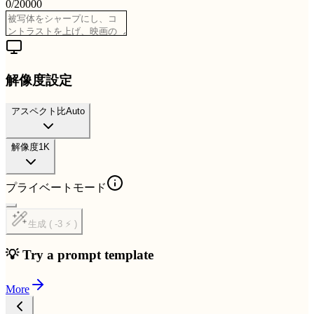
0
/
20000
解像度設定
アスペクト比
Auto
解像度
1K
プライベートモード
生成 ( -3 ⚡ )
💡 Try a prompt template
More