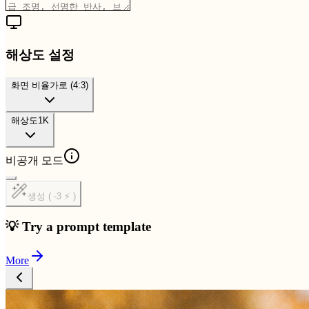
해상도 설정
화면 비율
가로 (4:3)
해상도
1K
비공개 모드
생성 ( -3 ⚡ )
💡 Try a prompt template
More