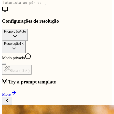
Configurações de resolução
Proporção
Auto
Resolução
1K
Modo privado
Gerar ( -3 ⚡ )
💡 Try a prompt template
More