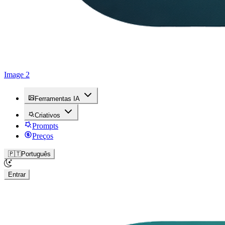
Image 2
Ferramentas IA
Criativos
Prompts
Preços
🇵🇹
Português
Entrar