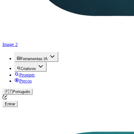
Image 2
Ferramentas IA
Criativos
Prompts
Preços
🇵🇹
Português
Entrar