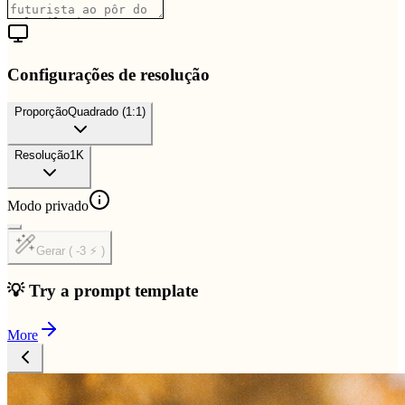
Configurações de resolução
Proporção
Quadrado (1:1)
Resolução
1K
Modo privado
Gerar ( -3 ⚡ )
💡 Try a prompt template
More