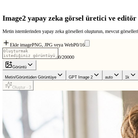
Image2
yapay zeka görsel üretici ve editör
Metin istemlerinden yapay zeka görselleri oluşturun, mevcut görselleri 
Ekle image
PNG, JPG veya WebP
0
/
16
0
/
20000
Görüntü
Metin/Görüntüden Görüntüye
GPT Image 2
auto
1k
Oluştur · 3