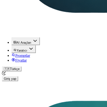
AI Araçları
Yaratıcı
Promptlar
Fiyatlar
🇹🇷
Türkçe
Giriş yap