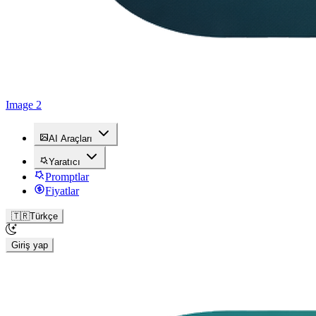
Image 2
AI Araçları
Yaratıcı
Promptlar
Fiyatlar
🇹🇷
Türkçe
Giriş yap