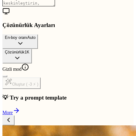
Çözünürlük Ayarları
En-boy oranı
Auto
Çözünürlük
1K
Gizli mod
Oluştur ( -3 ⚡ )
💡 Try a prompt template
More