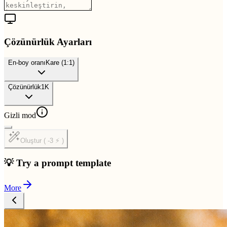
Çözünürlük Ayarları
En-boy oranı
Kare (1:1)
Çözünürlük
1K
Gizli mod
Oluştur ( -3 ⚡ )
💡 Try a prompt template
More