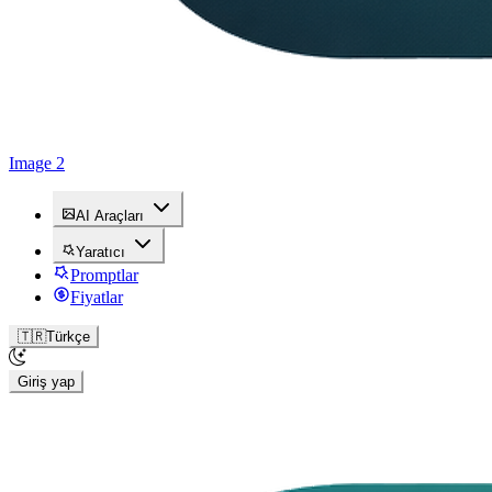
Image 2
AI Araçları
Yaratıcı
Promptlar
Fiyatlar
🇹🇷
Türkçe
Giriş yap