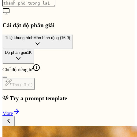
Cài đặt độ phân giải
Tỉ lệ khung hình
Màn hình rộng (16:9)
Độ phân giải
1K
Chế độ riêng tư
Tạo ( -3 ⚡ )
💡 Try a prompt template
More