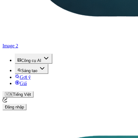
Image 2
Công cụ AI
Sáng tạo
Gợi ý
Giá
🇻🇳
Tiếng Việt
Đăng nhập