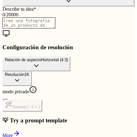
Describe tu idea
*
0
/
20000
Configuración de resolución
Relación de aspecto
Horizontal (4:3)
Resolución
1K
modo privado
Generar ( -3 ⚡ )
💡 Try a prompt template
More