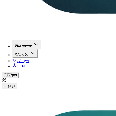
AI उपकरण
क्रिएटिव
प्रॉम्प्ट्स
कीमत
🇮🇳
हिन्दी
साइन इन