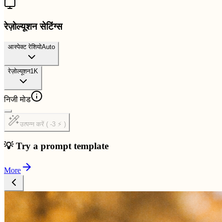
रेज़ोल्यूशन सेटिंग्स
आस्पेक्ट रेशियो
Auto
रेज़ोल्यूशन
1K
निजी मोड
उत्पन्न करें ( -3 ⚡ )
💡 Try a prompt template
More