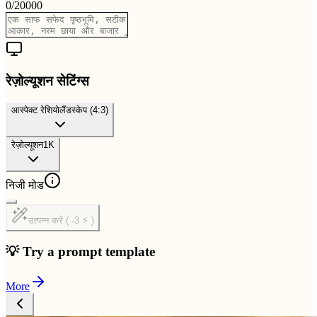
0
/
20000
रेज़ोल्यूशन सेटिंग्स
आस्पेक्ट रेशियो
लैंडस्केप (4:3)
रेज़ोल्यूशन
1K
निजी मोड
उत्पन्न करें ( -3 ⚡ )
💡 Try a prompt template
More