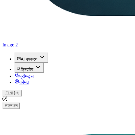
Image 2
AI उपकरण
क्रिएटिव
प्रॉम्प्ट्स
कीमत
🇮🇳
हिन्दी
साइन इन