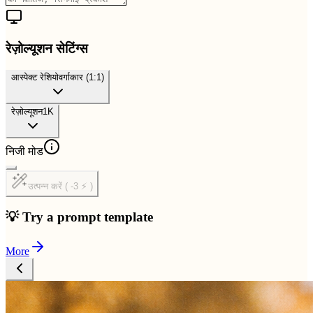
रेज़ोल्यूशन सेटिंग्स
आस्पेक्ट रेशियो
वर्गाकार (1:1)
रेज़ोल्यूशन
1K
निजी मोड
उत्पन्न करें ( -3 ⚡ )
💡 Try a prompt template
More