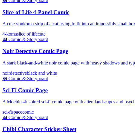
📖
Comic & Storyboard
Slice-of-Life 4-Panel Comic
A cute yonkoma strip of a cat trying to fit into an impossibly small bo
4-koma
slice of life
cute
📖
Comic & Storyboard
Noir Detective Comic Page
A stark black-and-white noir comic page with heavy shadows and type
noir
detective
black and white
📖
Comic & Storyboard
Sci-Fi Comic Page
A Moebius-inspired sci-fi comic page with alien landscapes and psych
sci-fi
space
comic
📖
Comic & Storyboard
Chibi Character Sticker Sheet