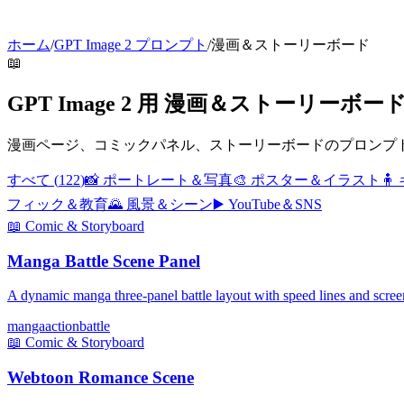
ホーム
/
GPT Image 2 プロンプト
/
漫画＆ストーリーボード
📖
GPT Image 2 用 漫画＆ストーリーボ
漫画ページ、コミックパネル、ストーリーボードのプロンプ
すべて
(
122
)
📸
ポートレート＆写真
🎨
ポスター＆イラスト
🧍
フィック＆教育
🌄
風景＆シーン
▶️
YouTube＆SNS
📖
Comic & Storyboard
Manga Battle Scene Panel
A dynamic manga three-panel battle layout with speed lines and scree
manga
action
battle
📖
Comic & Storyboard
Webtoon Romance Scene