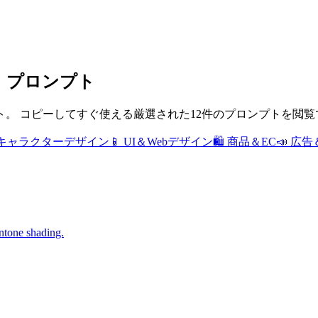
ード プロンプト
ト。
コピーしてすぐ使える厳選された12件のプロンプトを閲覧
キャラクターデザイン
📱
UI＆Webデザイン
🛍️
商品＆EC
📣
広告
ntone shading.