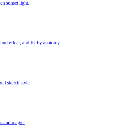
n sunset light.
nd effect, and Kirby anatomy.
cil sketch style.
ns and magic.