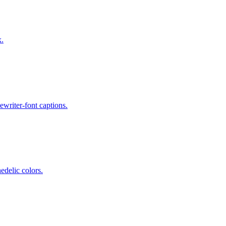
x.
writer-font captions.
edelic colors.