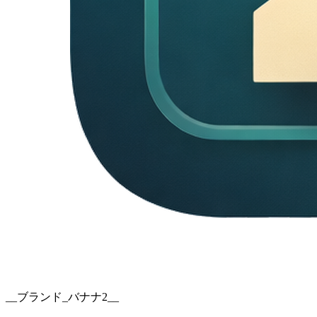
__ブランド_バナナ2__