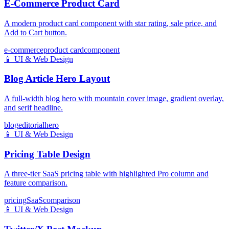
E-Commerce Product Card
A modern product card component with star rating, sale price, and
Add to Cart button.
e-commerce
product card
component
📱
UI & Web Design
Blog Article Hero Layout
A full-width blog hero with mountain cover image, gradient overlay,
and serif headline.
blog
editorial
hero
📱
UI & Web Design
Pricing Table Design
A three-tier SaaS pricing table with highlighted Pro column and
feature comparison.
pricing
SaaS
comparison
📱
UI & Web Design