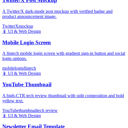
Twitter/X Post Mockup
A Twitter/X dark-mode post mockup with verified badge and
product announcement image.
Twitter
X
mockup
📱
UI & Web Design
Mobile Login Screen
A fintech mobile login screen with gradient sign-in button and social
login options.
mobile
login
fintech
📱
UI & Web Design
YouTube Thumbnail
A high-CTR tech review thumbnail with split composition and bold
yellow text.
YouTube
thumbnail
tech review
📱
UI & Web Design
Newsletter Email Template