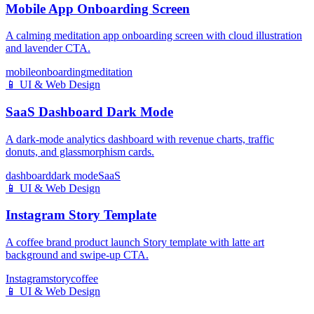
Mobile App Onboarding Screen
A calming meditation app onboarding screen with cloud illustration
and lavender CTA.
mobile
onboarding
meditation
📱
UI & Web Design
SaaS Dashboard Dark Mode
A dark-mode analytics dashboard with revenue charts, traffic
donuts, and glassmorphism cards.
dashboard
dark mode
SaaS
📱
UI & Web Design
Instagram Story Template
A coffee brand product launch Story template with latte art
background and swipe-up CTA.
Instagram
story
coffee
📱
UI & Web Design