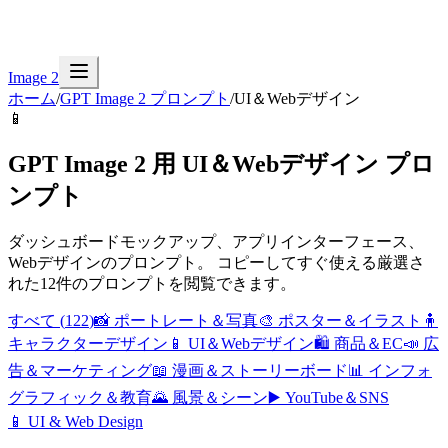
Image 2
ホーム
/
GPT Image 2 プロンプト
/
UI＆Webデザイン
📱
GPT Image 2 用 UI＆Webデザイン プロ
ンプト
ダッシュボードモックアップ、アプリインターフェース、
Webデザインのプロンプト。
コピーしてすぐ使える厳選さ
れた12件のプロンプトを閲覧できます。
すべて
(
122
)
📸
ポートレート＆写真
🎨
ポスター＆イラスト
🧍
キャラクターデザイン
📱
UI＆Webデザイン
🛍️
商品＆EC
📣
広
告＆マーケティング
📖
漫画＆ストーリーボード
📊
インフォ
グラフィック＆教育
🌄
風景＆シーン
▶️
YouTube＆SNS
📱
UI & Web Design