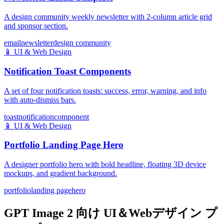
A design community weekly newsletter with 2-column article grid
and sponsor section.
email
newsletter
design community
📱
UI & Web Design
Notification Toast Components
A set of four notification toasts: success, error, warning, and info
with auto-dismiss bars.
toast
notification
component
📱
UI & Web Design
Portfolio Landing Page Hero
A designer portfolio hero with bold headline, floating 3D device
mockups, and gradient background.
portfolio
landing page
hero
GPT Image 2 向け UI＆Webデザイン プ