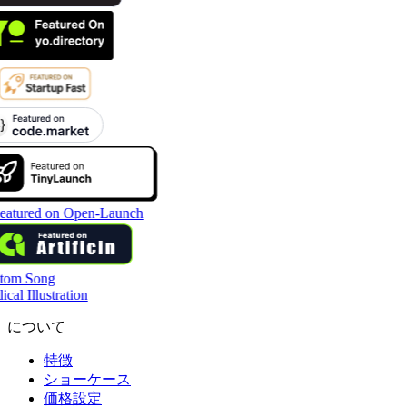
tom Song
cal Illustration
について
特徴
ショーケース
価格設定