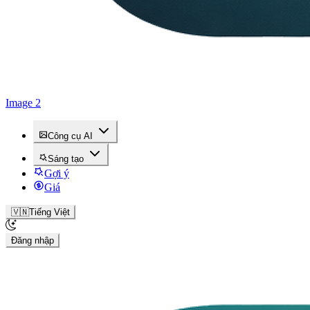
Image 2
Công cụ AI
Sáng tạo
Gợi ý
Giá
🇻🇳
Tiếng Việt
Đăng nhập