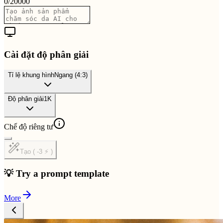
0
/
20000
Cài đặt độ phân giải
Tỉ lệ khung hình
Ngang (4:3)
Độ phân giải
1K
Chế độ riêng tư
Tạo ( -3 ⚡ )
💡 Try a prompt template
More