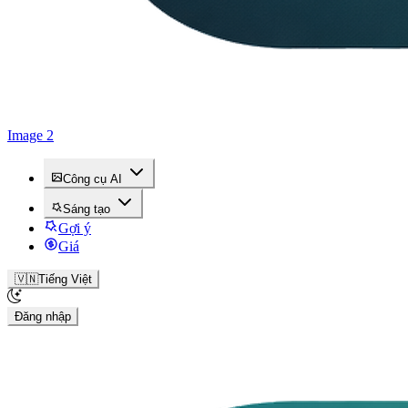
Image 2
Công cụ AI
Sáng tạo
Gợi ý
Giá
🇻🇳
Tiếng Việt
Đăng nhập