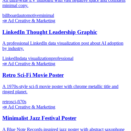
An ultra-wide EV billboard with vast negative space and confident
minimal copy.
billboard
automotive
minimal
📣
Ad Creative & Marketing
LinkedIn Thought Leadership Graphic
A professional LinkedIn data visualization post about AI adoption
by industry.
LinkedIn
data visualization
professional
📣
Ad Creative & Marketing
Retro Sci-Fi Movie Poster
A 1970s-style sci-fi movie poster with chrome metallic title and
ringed planet.
retro
sci-fi
70s
📣
Ad Creative & Marketing
Minimalist Jazz Festival Poster
A Blue Note Records-inspired jazz poster with abstract saxophone