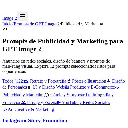
Image 2
Inicio
/
Prompts de GPT Image 2
/
Publicidad y Marketing
📣
Prompts de Publicidad y Marketing para
GPT Image 2
Anuncios en redes sociales, diseño de banners y prompts de
marketing visual.
Explora 12 prompts seleccionados listos para
copiar y usar.
Todos
(
122
)
📸
Retrato y Fotografía
🎨
Póster e Ilustración
🧍
Diseño
de Personajes
📱
UI y Diseño Web
🛍️
Producto y E-Commerce
📣
Publicidad y Marketing
📖
Cómic y Storyboard
📊
Infografía y
Educación
🌄
Paisaje y Escena
▶️
YouTube y Redes Sociales
📣
Ad Creative & Marketing
Instagram Story Promotion