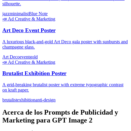
silhouette.
jazz
minimalist
Blue Note
📣
Ad Creative & Marketing
Art Deco Event Poster
A luxurious black-and-gold Art Deco gala poster with sunbursts and
champagne glass.
Art Deco
event
gold
📣
Ad Creative & Marketing
Brutalist Exhibition Poster
A grid-breaking brutalist poster with extreme typographic contrast
on kraft paper.
brutalist
exhibition
anti-design
Acerca de los Prompts de Publicidad y
Marketing para GPT Image 2