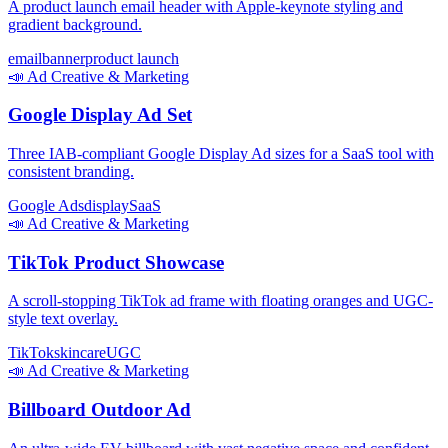
A product launch email header with Apple-keynote styling and
gradient background.
email
banner
product launch
📣
Ad Creative & Marketing
Google Display Ad Set
Three IAB-compliant Google Display Ad sizes for a SaaS tool with
consistent branding.
Google Ads
display
SaaS
📣
Ad Creative & Marketing
TikTok Product Showcase
A scroll-stopping TikTok ad frame with floating oranges and UGC-
style text overlay.
TikTok
skincare
UGC
📣
Ad Creative & Marketing
Billboard Outdoor Ad