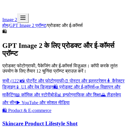
Image 2
होम
/
GPT Image 2 प्रॉम्प्ट
/
प्रोडक्ट और ई-कॉमर्स
🛍️
GPT Image 2 के लिए प्रोडक्ट और ई-कॉमर्स
प्रॉम्प्ट
प्रोडक्ट फोटोग्राफी, पैकेजिंग और ई-कॉमर्स विज़ुअल।
कॉपी करके तुरंत
उपयोग के लिए तैयार 12 चुनिंदा प्रॉम्प्ट ब्राउज़ करें।
सभी
(
122
)
📸
पोर्ट्रेट और फोटोग्राफी
🎨
पोस्टर और इलस्ट्रेशन
🧍
कैरेक्टर
डिज़ाइन
📱
UI और वेब डिज़ाइन
🛍️
प्रोडक्ट और ई-कॉमर्स
📣
विज्ञापन और
मार्केटिंग
📖
कॉमिक और स्टोरीबोर्ड
📊
इन्फोग्राफिक और शिक्षा
🌄
लैंडस्केप
और सीन
▶️
YouTube और सोशल मीडिया
🛍️
Product & E-commerce
Skincare Product Lifestyle Shot