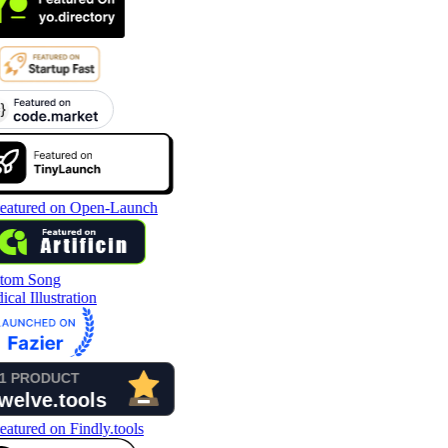
tom Song
cal Illustration