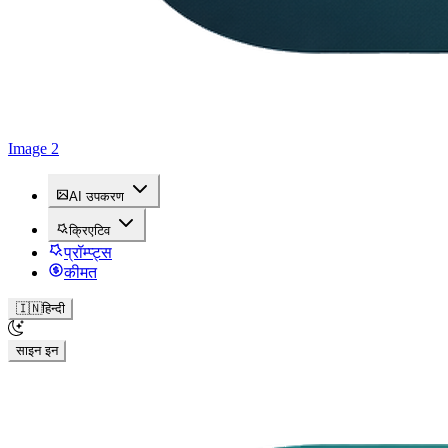
Image 2
AI उपकरण
क्रिएटिव
प्रॉम्प्ट्स
कीमत
🇮🇳
हिन्दी
साइन इन