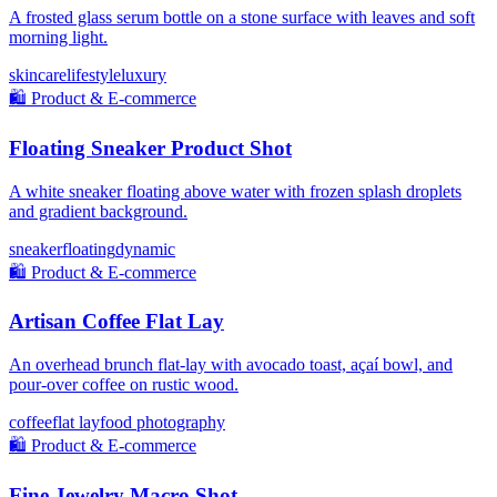
A frosted glass serum bottle on a stone surface with leaves and soft
morning light.
skincare
lifestyle
luxury
🛍️
Product & E-commerce
Floating Sneaker Product Shot
A white sneaker floating above water with frozen splash droplets
and gradient background.
sneaker
floating
dynamic
🛍️
Product & E-commerce
Artisan Coffee Flat Lay
An overhead brunch flat-lay with avocado toast, açaí bowl, and
pour-over coffee on rustic wood.
coffee
flat lay
food photography
🛍️
Product & E-commerce
Fine Jewelry Macro Shot