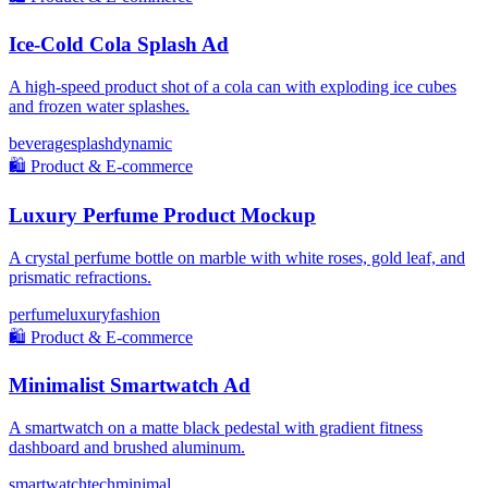
Ice-Cold Cola Splash Ad
A high-speed product shot of a cola can with exploding ice cubes
and frozen water splashes.
beverage
splash
dynamic
🛍️
Product & E-commerce
Luxury Perfume Product Mockup
A crystal perfume bottle on marble with white roses, gold leaf, and
prismatic refractions.
perfume
luxury
fashion
🛍️
Product & E-commerce
Minimalist Smartwatch Ad
A smartwatch on a matte black pedestal with gradient fitness
dashboard and brushed aluminum.
smartwatch
tech
minimal