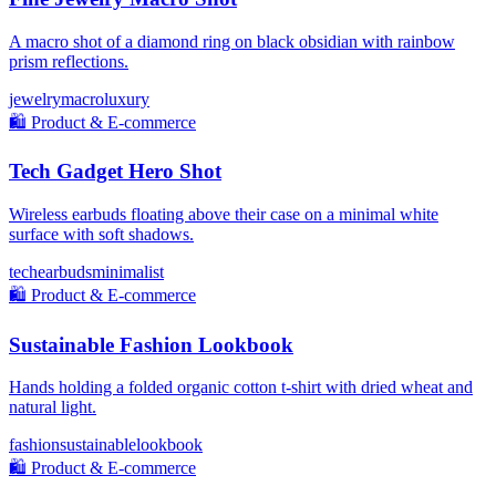
A macro shot of a diamond ring on black obsidian with rainbow
prism reflections.
jewelry
macro
luxury
🛍️
Product & E-commerce
Tech Gadget Hero Shot
Wireless earbuds floating above their case on a minimal white
surface with soft shadows.
tech
earbuds
minimalist
🛍️
Product & E-commerce
Sustainable Fashion Lookbook
Hands holding a folded organic cotton t-shirt with dried wheat and
natural light.
fashion
sustainable
lookbook
🛍️
Product & E-commerce