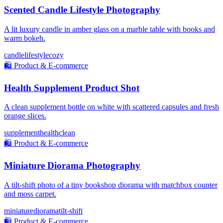
Scented Candle Lifestyle Photography
A lit luxury candle in amber glass on a marble table with books and
warm bokeh.
candle
lifestyle
cozy
🛍️
Product & E-commerce
Health Supplement Product Shot
A clean supplement bottle on white with scattered capsules and fresh
orange slices.
supplement
health
clean
🛍️
Product & E-commerce
Miniature Diorama Photography
A tilt-shift photo of a tiny bookshop diorama with matchbox counter
and moss carpet.
miniature
diorama
tilt-shift
🛍️
Product & E-commerce